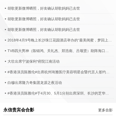
胡歌更新微博晒照，好友确认胡歌妈妈已去世
胡歌更新微博晒照，好友确认胡歌妈妈已去世
胡歌更新微博晒照，好友确认胡歌妈妈已去世
2018年4月9号晚上长沙珠江花园酒店举办的“最美闺蜜，梦回上海滩”，陈锦鸿出席该活动
TVB四大男神（陈锦鸿、关礼杰、郑浩南、吕颂贤）助阵海口颜值国际周年庆
大壮出席宁波保利*府院江南活动
#香港演员陈雅伦#出席杭州琦雅医疗美容明星会暨代言人签约仪式
白穆出席隆力奇集团龙源之夜活动
#香港演员陈雅伦#于4月30、5月1分别出席深圳、长沙的芝华仕活动现场
永信贵宾会合影
更多合影