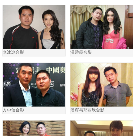
李冰冰合影
温碧霞合影
方中信合影
潘辉与邓丽欣合影