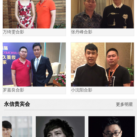
万绮雯合影
张丹峰合影
罗嘉良合影
小沈阳合影
永信贵宾会
更多明星